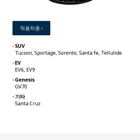
적용차종 ›
· SUV
Tucson, Sportage, Sorento, Santa fe, Tellulide
· EV
EV6, EV9
· Genesis
GV70
· 기타
Santa Cruz