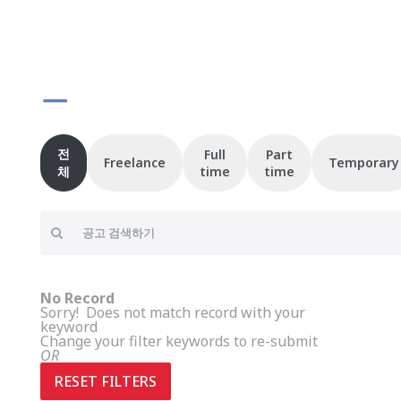
ㅡ
전
Full
Part
Freelance
Temporary
체
time
time
No Record
Sorry! Does not match record with your
keyword
Change your filter keywords to re-submit
OR
RESET FILTERS